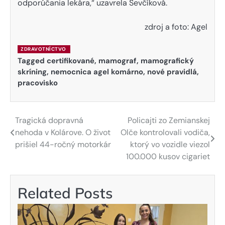
odporúčania lekára,“ uzavrela Ševčíková.
zdroj a foto: Agel
ZDRAVOTNÍCTVO
Tagged
certifikované
,
mamograf
,
mamografický
skríning
,
nemocnica agel komárno
,
nové pravidlá
,
pracovisko
Tragická dopravná
Policajti zo Zemianskej
Navigácia
nehoda v Kolárove. O život
Olče kontrolovali vodiča,
v
prišiel 44-ročný motorkár
ktorý vo vozidle viezol
100.000 kusov cigariet
článku
Related Posts