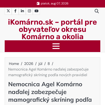
Skip
piatok, aug 07, 2026
to
Twitter
Facebook
LinkedIn
Instagram
YouTube
content
iKomárno.sk – portál pre
obyvateľov okresu
Komárno a okolia
Home
2026
júl
8
Nemocnica Agel Komárno naďalej zabezpečuje
mamografický skríning podľa nových pravidiel
Nemocnica Agel Komárno
naďalej zabezpečuje
mamografický skríning podľa