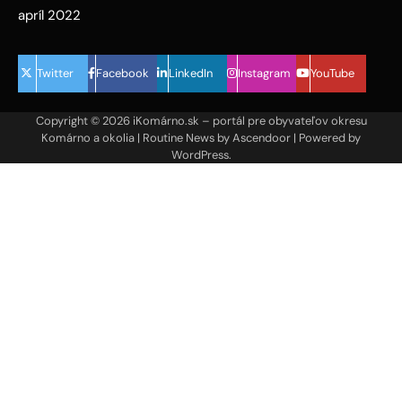
apríl 2022
Twitter
Facebook
LinkedIn
Instagram
YouTube
Copyright © 2026
iKomárno.sk – portál pre obyvateľov okresu
Komárno a okolia
| Routine News by
Ascendoor
| Powered by
WordPress
.