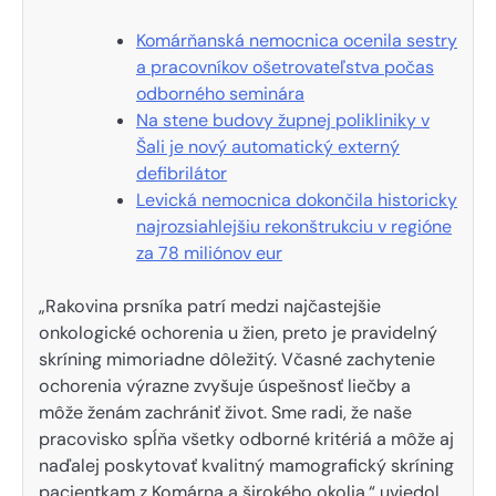
Komárňanská nemocnica ocenila sestry
a pracovníkov ošetrovateľstva počas
odborného seminára
Na stene budovy župnej polikliniky v
Šali je nový automatický externý
defibrilátor
Levická nemocnica dokončila historicky
najrozsiahlejšiu rekonštrukciu v regióne
za 78 miliónov eur
„Rakovina prsníka patrí medzi najčastejšie
onkologické ochorenia u žien, preto je pravidelný
skríning mimoriadne dôležitý. Včasné zachytenie
ochorenia výrazne zvyšuje úspešnosť liečby a
môže ženám zachrániť život. Sme radi, že naše
pracovisko spĺňa všetky odborné kritériá a môže aj
naďalej poskytovať kvalitný mamografický skríning
pacientkam z Komárna a širokého okolia,“ uviedol