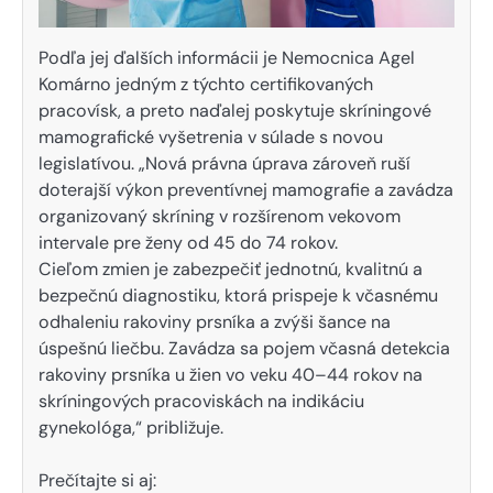
Podľa jej ďalších informácii je Nemocnica Agel
Komárno jedným z týchto certifikovaných
pracovísk, a preto naďalej poskytuje skríningové
mamografické vyšetrenia v súlade s novou
legislatívou. „Nová právna úprava zároveň ruší
doterajší výkon preventívnej mamografie a zavádza
organizovaný skríning v rozšírenom vekovom
intervale pre ženy od 45 do 74 rokov.
Cieľom zmien je zabezpečiť jednotnú, kvalitnú a
bezpečnú diagnostiku, ktorá prispeje k včasnému
odhaleniu rakoviny prsníka a zvýši šance na
úspešnú liečbu. Zavádza sa pojem včasná detekcia
rakoviny prsníka u žien vo veku 40–44 rokov na
skríningových pracoviskách na indikáciu
gynekológa,“ približuje.
Prečítajte si aj: