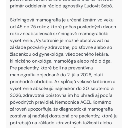
primár oddelenia rádiodiagnostiky Ľudovít Sebő.
Skríningová mamografia je určená ženám vo veku
od 45 do 75 rokov, ktoré počas posledných dvoch
rokov neabsolvovali skríningové mamografické
vyšetrenie. „Vyšetrenie je možné absolvovať na
základe pozvánky zdravotnej poisťovne alebo so
žiadankou od gynekológa, všeobecného lekára,
klinického onkológa, mamológa alebo rádiológa.
Pre pacientky, ktoré boli na preventívnu
mamografiu objednané do 2. júla 2026, platí
prechodné obdobie. Ak spĺňajú vekové kritérium a
vyšetrenie absolvujú najneskôr do 30. septembra
2026, zdravotná poisťovňa im ho uhradí aj podľa
pôvodných pravidiel. Nemocnica AGEL Komárno
zároveň upozorňuje, že diagnostická mamografia
zostáva aj naďalej dostupná pre pacientky, ktoré ju
potrebujú na základe zdravotných ťažkostí alebo