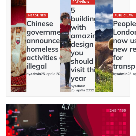
PLANNING
5
HEADLINES
PUBLIC LAW
buildings
Chinese
People
with
governments
Londo
amazing
announces:
now us
design
homeless
new re
you
activities are
for
should
illegal
transp
visit this
by
admin
25. apríla 2022
by
admin
25. a
year
by
admin
25. apríla 2022