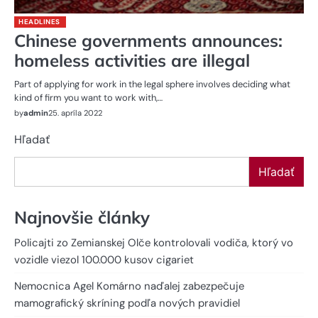
HEADLINES
Chinese governments announces:
homeless activities are illegal
Part of applying for work in the legal sphere involves deciding what
kind of firm you want to work with,…
by
admin
25. apríla 2022
Hľadať
Hľadať
Najnovšie články
Policajti zo Zemianskej Olče kontrolovali vodiča, ktorý vo
vozidle viezol 100.000 kusov cigariet
Nemocnica Agel Komárno naďalej zabezpečuje
mamografický skríning podľa nových pravidiel