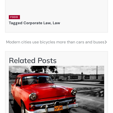
FOOD
Tagged
Corporate Law
,
Law
Modern cities use bicycles more than cars and buses
Navigácia
v
Related Posts
článku