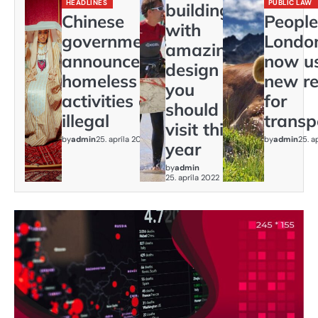
HEADLINES
PUBLIC LAW
buildings
Chinese
People
with
governments
Londo
amazing
announces:
now us
design
homeless
new re
you
activities are
for
should
illegal
transp
visit this
by
admin
25. apríla 2022
by
admin
25. a
year
by
admin
25. apríla 2022