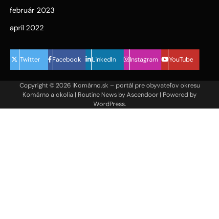
február 2023
apríl 2022
Twitter
Facebook
LinkedIn
Instagram
YouTube
Copyright © 2026
iKomárno.sk – portál pre obyvateľov okresu
Komárno a okolia
| Routine News by
Ascendoor
| Powered by
WordPress
.