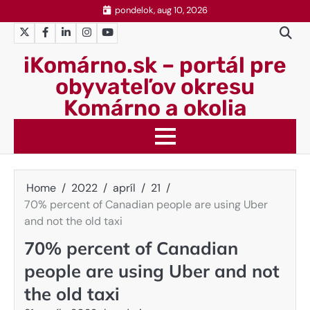
Skip
pondelok, aug 10, 2026
to
Twitter
Facebook
LinkedIn
Instagram
YouTube
content
iKomárno.sk – portál pre
obyvateľov okresu
Komárno a okolia
Home
2022
apríl
21
70% percent of Canadian people are using Uber
and not the old taxi
70% percent of Canadian
people are using Uber and not
the old taxi