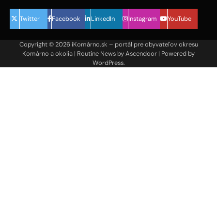
Twitter
Facebook
LinkedIn
Instagram
YouTube
Copyright © 2026
iKomárno.sk – portál pre obyvateľov okresu
Komárno a okolia
| Routine News by
Ascendoor
| Powered by
WordPress
.