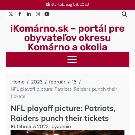
Skip
štvrtok, aug 06, 2026
to
Twitter
Facebook
LinkedIn
Instagram
YouTube
content
iKomárno.sk – portál pre
obyvateľov okresu
Komárno a okolia
Home
2023
február
16
NFL playoff picture: Patriots, Raiders punch their
tickets
NFL playoff picture: Patriots,
Raiders punch their tickets
16. februára 2023
by
admin