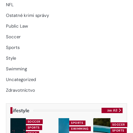
NFL
Ostatné krimi správy
Public Law
Soccer
Sports
Style
Swimming
Uncategorized
Zdravotníctvo
Lifestyle
View All
SOCCER
SPORTS
SOCCER
SPORTS
SWIMMING
SPORTS