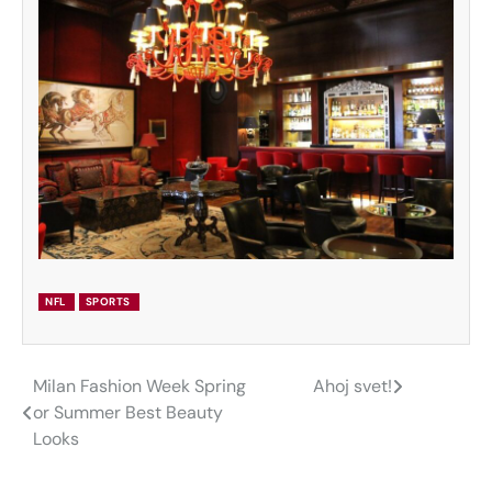
NFL
SPORTS
Milan Fashion Week Spring
Ahoj svet!
Navigácia
or Summer Best Beauty
v
Looks
článku