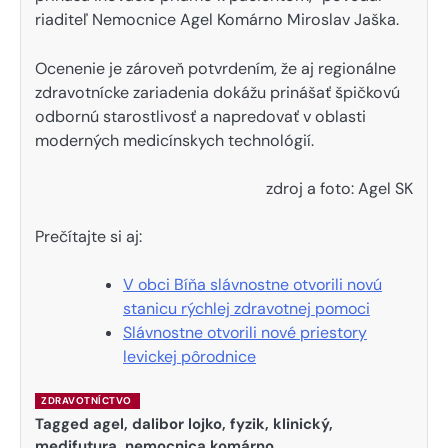
riaditeľ Nemocnice Agel Komárno Miroslav Jaška.
Ocenenie je zároveň potvrdením, že aj regionálne
zdravotnícke zariadenia dokážu prinášať špičkovú
odbornú starostlivosť a napredovať v oblasti
moderných medicínskych technológií.
zdroj a foto: Agel SK
Prečítajte si aj:
V obci Bíňa slávnostne otvorili novú
stanicu rýchlej zdravotnej pomoci
Slávnostne otvorili nové priestory
levickej pôrodnice
ZDRAVOTNÍCTVO
Tagged
agel
,
dalibor lojko
,
fyzik
,
klinický
,
medifutura
,
nemocnica komárno