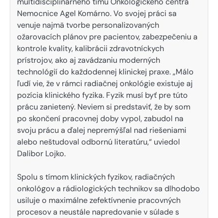
multidisciplinárneho tímu Onkologického centra
Nemocnice Agel Komárno. Vo svojej práci sa
venuje najmä tvorbe personalizovaných
ožarovacích plánov pre pacientov, zabezpečeniu a
kontrole kvality, kalibrácii zdravotníckych
prístrojov, ako aj zavádzaniu moderných
technológií do každodennej klinickej praxe. „Málo
ľudí vie, že v rámci radiačnej onkológie existuje aj
pozícia klinického fyzika. Fyzik musí byť pre túto
prácu zanietený. Neviem si predstaviť, že by som
po skončení pracovnej doby vypol, zabudol na
svoju prácu a ďalej nepremýšľal nad riešeniami
alebo neštudoval odbornú literatúru,“ uviedol
Dalibor Lojko.
Spolu s tímom klinických fyzikov, radiačných
onkológov a rádiologických technikov sa dlhodobo
usiluje o maximálne zefektívnenie pracovných
procesov a neustále napredovanie v súlade s