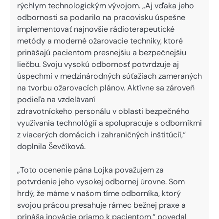
rýchlym technologickým vývojom. „Aj vďaka jeho
odbornosti sa podarilo na pracovisku úspešne
implementovať najnovšie rádioterapeutické
metódy a moderné ožarovacie techniky, ktoré
prinášajú pacientom presnejšiu a bezpečnejšiu
liečbu. Svoju vysokú odbornosť potvrdzuje aj
úspechmi v medzinárodných súťažiach zameraných
na tvorbu ožarovacích plánov. Aktívne sa zároveň
podieľa na vzdelávaní
zdravotníckeho personálu v oblasti bezpečného
využívania technológií a spolupracuje s odborníkmi
z viacerých domácich i zahraničných inštitúcií,“
doplnila Ševčíková.
„Toto ocenenie pána Lojka považujem za
potvrdenie jeho vysokej odbornej úrovne. Som
hrdý, že máme v našom tíme odborníka, ktorý
svojou prácou presahuje rámec bežnej praxe a
prináša inovácie priamo k pacientom,“ povedal