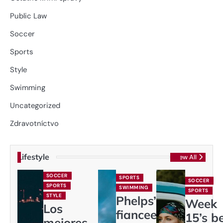
Public Law
Soccer
Sports
Style
Swimming
Uncategorized
Zdravotníctvo
Lifestyle
View All
SOCCER
SPORTS
SOCCER
SPORTS
SWIMMING
SPORTS
STYLE
Phelps’
Week
Los
fiancee
15’s b
mejores