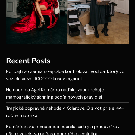
Recent Posts
Policajti zo Zemianskej Olče kontrolovali vodiča, ktorý vo
vozidle viezol 100.000 kusov cigariet
Nemocnica Agel Komárno naďalej zabezpečuje
mamografický skríning podľa nových pravidiel
Tragická dopravná nehoda v Kolárove. O život prišiel 44-
ročný motorkár
Komárňanská nemocnica ocenila sestry a pracovníkov
ošetrovateľstva počas odborného seminára