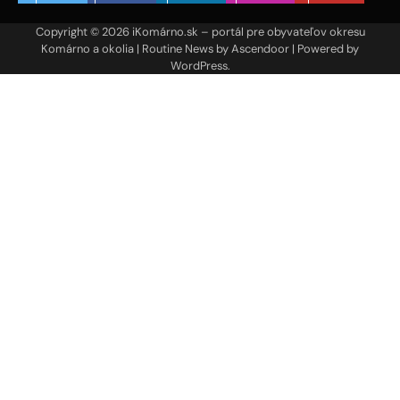
Copyright © 2026
iKomárno.sk – portál pre obyvateľov okresu
Komárno a okolia
| Routine News by
Ascendoor
| Powered by
WordPress
.