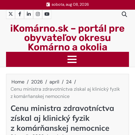
Skip
sobota, aug 08, 2026
to
Twitter
Facebook
LinkedIn
Instagram
YouTube
content
iKomárno.sk – portál pre
obyvateľov okresu
Komárno a okolia
Home
2026
apríl
24
Cenu ministra zdravotníctva získal aj klinický fyzik
z komárňanskej nemocnice
Cenu ministra zdravotníctva
získal aj klinický fyzik
z komárňanskej nemocnice